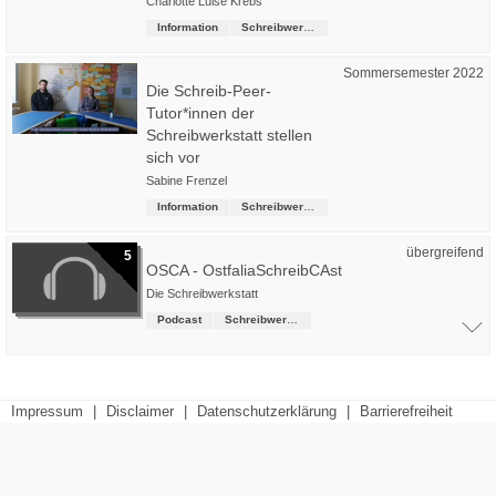
Charlotte Luise Krebs
Information
Schreibwerkstatt
Sommersemester 2022
Die Schreib-Peer-
Tutor*innen der
Schreibwerkstatt stellen
sich vor
Sabine Frenzel
Information
Schreibwerkstatt
übergreifend
5
OSCA - OstfaliaSchreibCAst
Die Schreibwerkstatt
Podcast
Schreibwerkstatt
Impressum
|
Disclaimer
|
Datenschutzerklärung
|
Barrierefreiheit