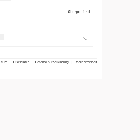
übergreifend
e
ssum
|
Disclaimer
|
Datenschutzerklärung
|
Barrierefreiheit