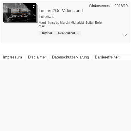
Wintersemester 2018/19
7
Lecture2Go-Videos und
Tutorials
Martin Kriszat
,
Marcin Michalski
,
Sofian Bello
et al.
Tutorial
Rechenzentrum
Impressum
|
Disclaimer
|
Datenschutzerklärung
|
Barrierefreiheit