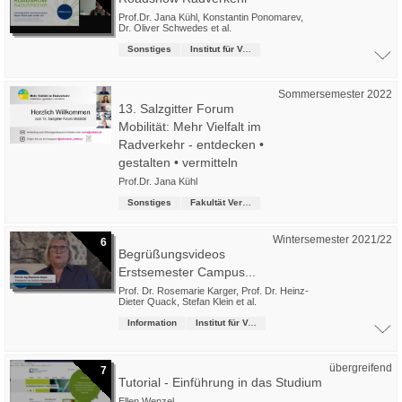
Prof.Dr. Jana Kühl
,
Konstantin Ponomarev
,
Dr. Oliver Schwedes
et al.
Sonstiges
Institut für Verkehrsmanagement
Sommersemester 2022
13. Salzgitter Forum
Mobilität: Mehr Vielfalt im
Radverkehr - entdecken •
gestalten • vermitteln
Prof.Dr. Jana Kühl
Sonstiges
Fakultät Verkehr-Sport-Tourismus-Medien
Wintersemester 2021/22
6
Begrüßungsvideos
Erstsemester Campus...
Prof. Dr. Rosemarie Karger
,
Prof. Dr. Heinz-
Dieter Quack
,
Stefan Klein
et al.
Information
Institut für Verkehrsmanagement
übergreifend
7
Tutorial - Einführung in das Studium
Ellen Wenzel