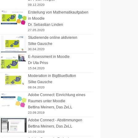
09.12.2020
Erstellung von Mathematikaufgaben
in Moodle
Dr. Sebastian Linden
27.05.2020
Studierende online aktivieren
Silke Gausche
30.04.2020
E-Assessment in Moodle
Dr Uta Priss
15.04.2020
Moderation in BigBlueButton
Silke Gausche
08.04.2020
Adobe Connect: Einrichtung eines
Raumes unter Moodle
Bettina Meiners
,
Das ZeLL
23.09.2019
Adobe Connect - Abstimmungen
Bettina Meiners
,
Das ZeLL
10.09.2019