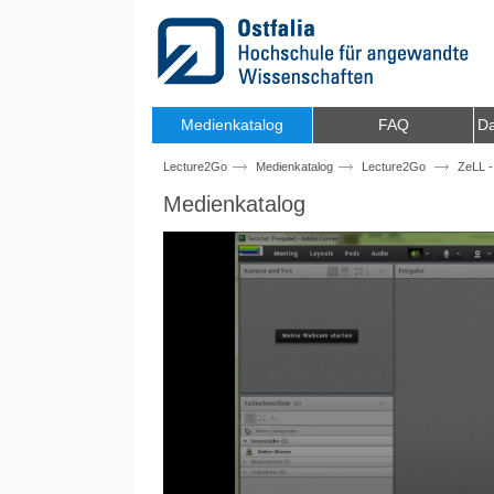
Zum Inhalt wechseln
Medienkatalog
FAQ
Da
Lecture2Go
Medienkatalog
Lecture2Go
ZeLL -
Medienkatalog