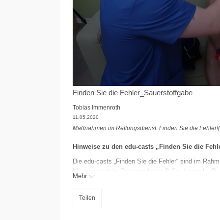
Finden Sie die Fehler_Sauerstoffgabe
Tobias Immenroth
11.05.2020
Maßnahmen im Rettungsdienst: Finden Sie die Fehler!
Hinweise zu den edu-casts „Finden Sie die Fehl
Die edu-casts „Finden Sie die Fehler“ sind im Rah
Management im Rettungsdienst B.Sc. (vormals „Pa
Mehr
entstanden.
Die Studierenden haben die Evidenz typischer ret
Teilen
Grundsätzen der EBM recherchiert und auf dieser G
der jeweiligen Maßnahmen geschrieben. In diese M