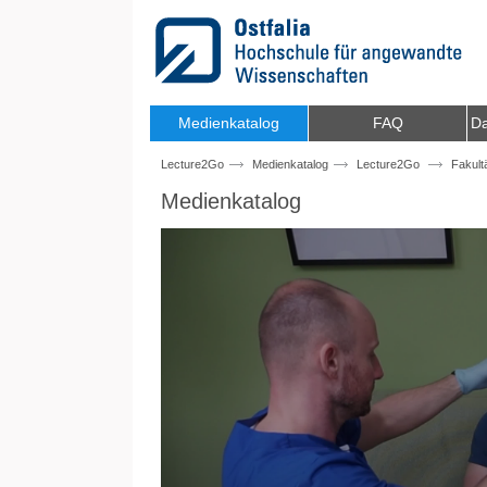
Zum Inhalt wechseln
Medienkatalog
FAQ
Da
Lecture2Go
Medienkatalog
Lecture2Go
Fakult
Medienkatalog