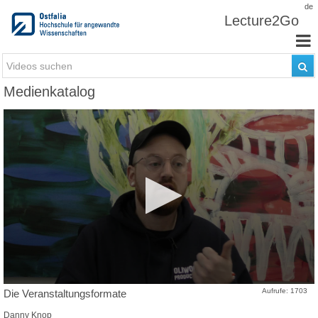
Zum Inhalt wechseln
de
Lecture2Go
Medienkatalog
Aufrufe: 1703
Die Veranstaltungsformate
Danny Knop