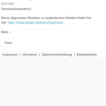
20.07.2022
Tutorials(übergreifend )
Meine allgemeinen Hinweise zu studentischen Arbeiten finden Sie
hier:
https://www.ostfalia.de/buesching/thesis
Die tex-Vorlage von Thorbjörn Siaenen finden Sie
Mehr
hier:
https://moodle.ostfalia.de/blog/index.php?entryid=293
Zum ShareLaTeX geht's hier lang:
https://sharelatex.gwdg.de/
Teilen
Einen Einstieg in BibTex finden Sie
hier:
https://en.wikipedia.org/wiki/BibTeX
Impressum
|
Disclaimer
|
Datenschutzerklärung
|
Barrierefreiheit