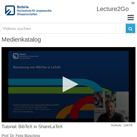
Zum Inhalt wechseln
de
Lecture2Go
Medienkatalog
Aufrufe: 14676
Tutorial: BibTeX in ShareLaTeX
Prof. Dr. Felix Büsching