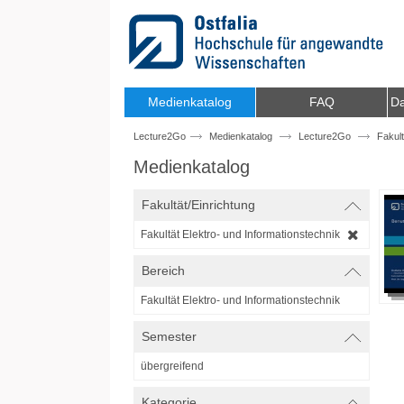
Zum Inhalt wechseln
Medienkatalog
FAQ
Da
Lecture2Go
Medienkatalog
Lecture2Go
Fakult
Medienkatalog
Fakultät/Einrichtung
Fakultät Elektro- und Informationstechnik
Bereich
Fakultät Elektro- und Informationstechnik
Semester
übergreifend
Kategorie