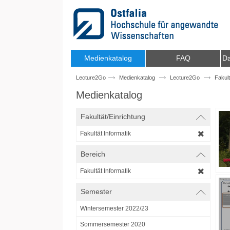
Zum Inhalt wechseln
Medienkatalog
FAQ
Da
Lecture2Go
Medienkatalog
Lecture2Go
Fakult
Medienkatalog
Fakultät/Einrichtung
Fakultät Informatik
Bereich
Fakultät Informatik
Semester
Wintersemester 2022/23
Sommersemester 2020