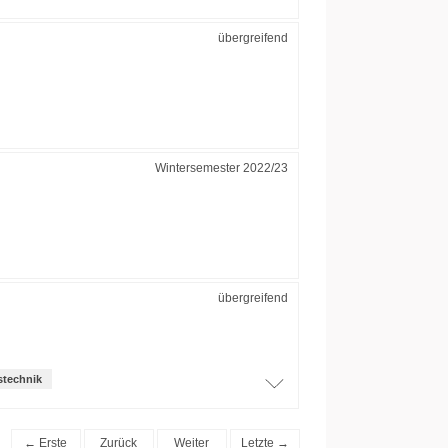
übergreifend
Wintersemester 2022/23
übergreifend
stechnik
← Erste
Zurück
Weiter
Letzte →