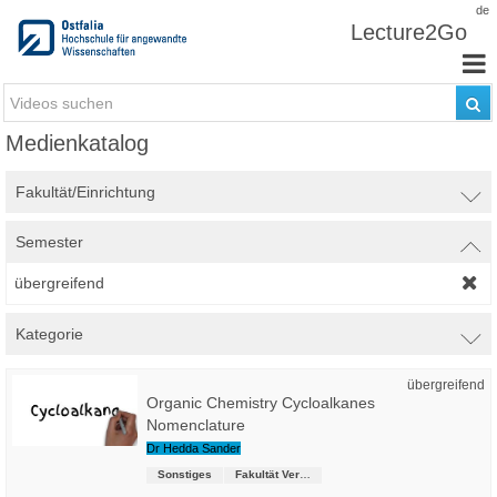
Zum Inhalt wechseln
de
Lecture2Go
Medienkatalog
Fakultät/Einrichtung
Semester
übergreifend
Kategorie
übergreifend
Organic Chemistry Cycloalkanes
Nomenclature
Dr Hedda Sander
Sonstiges
Fakultät Versorgungstechnik