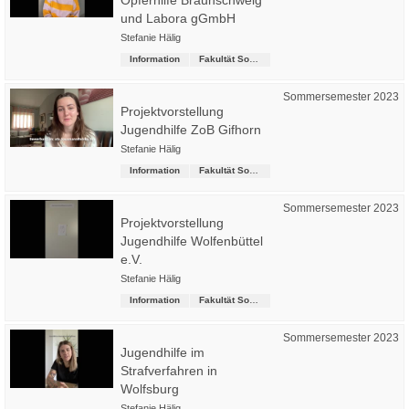
Opferhilfe Braunschweig
und Labora gGmbH
Stefanie Hälig
Information
Fakultät Soziale Arbeit
Sommersemester 2023
Projektvorstellung
Jugendhilfe ZoB Gifhorn
Stefanie Hälig
Information
Fakultät Soziale Arbeit
Sommersemester 2023
Projektvorstellung
Jugendhilfe Wolfenbüttel
e.V.
Stefanie Hälig
Information
Fakultät Soziale Arbeit
Sommersemester 2023
Jugendhilfe im
Strafverfahren in
Wolfsburg
Stefanie Hälig