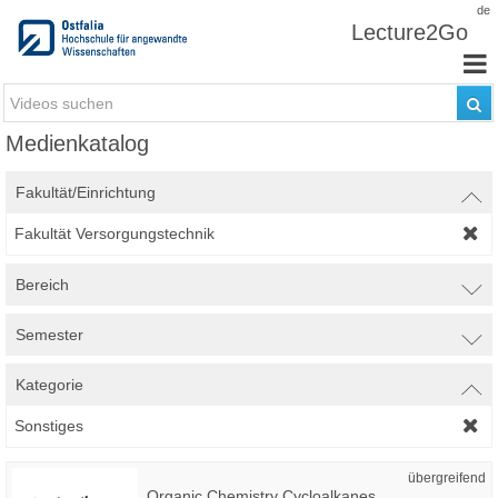
Zum Inhalt wechseln
de
Lecture2Go
Medienkatalog
Fakultät/Einrichtung
Fakultät Versorgungstechnik
Bereich
Semester
Kategorie
Sonstiges
übergreifend
Organic Chemistry Cycloalkanes