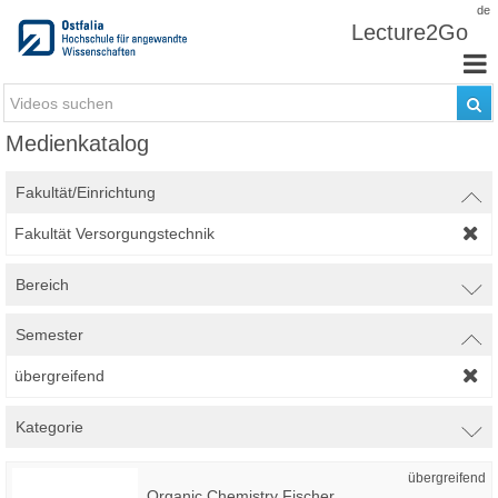
Zum Inhalt wechseln
de
Lecture2Go
Medienkatalog
Fakultät/Einrichtung
Fakultät Versorgungstechnik
Bereich
Semester
übergreifend
Kategorie
übergreifend
Organic Chemistry Fischer