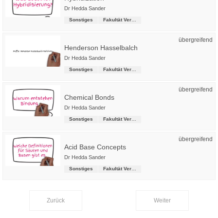
Dr Hedda Sander
Sonstiges
Fakultät Versorgungstechnik
übergreifend
Henderson Hasselbalch
Dr Hedda Sander
Sonstiges
Fakultät Versorgungstechnik
übergreifend
Chemical Bonds
Dr Hedda Sander
Sonstiges
Fakultät Versorgungstechnik
übergreifend
Acid Base Concepts
Dr Hedda Sander
Sonstiges
Fakultät Versorgungstechnik
Zurück
Weiter