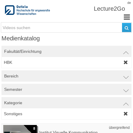
Zum Inhalt wechseln
de
Lecture2Go
Medienkatalog
Fakultät/Einrichtung
HBK
Bereich
Semester
Kategorie
Sonstiges
übergreifend
8
Institut Visuelle Kommunikation