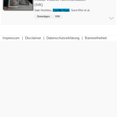
(IVK)
Saki Hoshino
,
Camille Huen
,
Sumi Rho
et al.
Sonstiges
IVK
Impressum
|
Disclaimer
|
Datenschutzerklärung
|
Barrierefreiheit