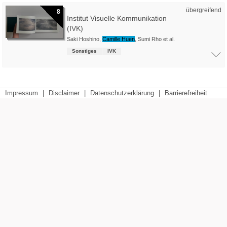
übergreifend
8
Institut Visuelle Kommunikation
(IVK)
Saki Hoshino
,
Camille Huen
,
Sumi Rho
et al.
Sonstiges
IVK
Impressum
|
Disclaimer
|
Datenschutzerklärung
|
Barrierefreiheit