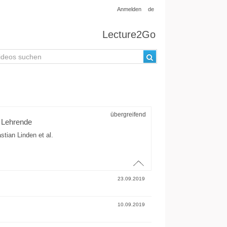
Anmelden
de
Lecture2Go
übergreifend
r Lehrende
astian Linden
et al.
23.09.2019
10.09.2019