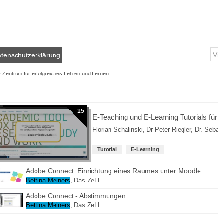
tenschutzerklärung
- Zentrum für erfolgreiches Lehren und Lernen
15
E-Teaching und E-Learning Tutorials fü
Florian Schalinski
,
Dr Peter Riegler
,
Dr. Seb
Tutorial
E-Learning
Adobe Connect: Einrichtung eines Raumes unter Moodle
Bettina Meiners
,
Das ZeLL
Adobe Connect - Abstimmungen
Bettina Meiners
,
Das ZeLL