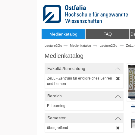
Zum Inhalt wechseln
Medienkatalog
FAQ
Da
Lecture2Go
Medienkatalog
Lecture2Go
ZeLL 
Medienkatalog
Fakultät/Einrichtung
ZeLL - Zentrum für erfolgreiches Lehren
und Lernen
Bereich
E-Learning
Semester
übergreifend