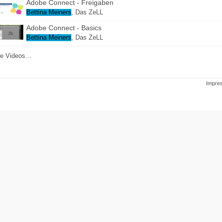
Adobe Connect - Freigaben
Bettina Meiners
,
Das ZeLL
Adobe Connect - Basics
Bettina Meiners
,
Das ZeLL
le Videos...
Impre