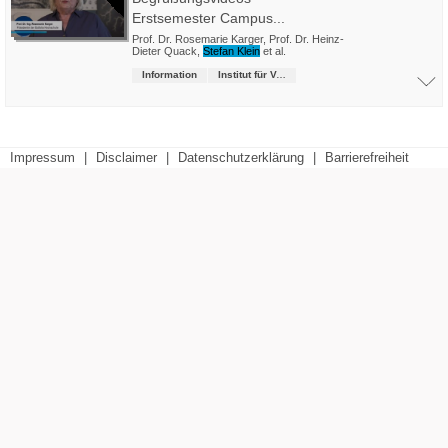
Erstsemester Campus...
Prof. Dr. Rosemarie Karger
,
Prof. Dr. Heinz-
Dieter Quack
,
Stefan Klein
et al.
Information
Institut für Verkehrsmanagement
Impressum
|
Disclaimer
|
Datenschutzerklärung
|
Barrierefreiheit