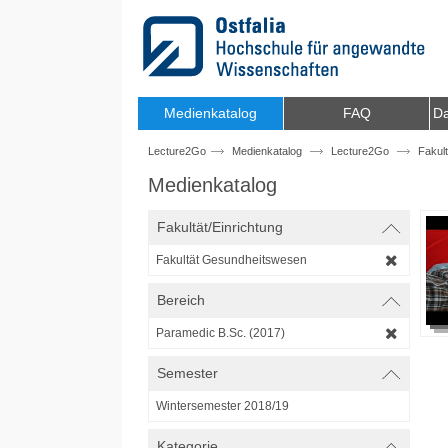
Zum Inhalt wechseln
Medienkatalog
FAQ
Da
Lecture2Go
Medienkatalog
Lecture2Go
Fakul
Medienkatalog
Fakultät/Einrichtung
Fakultät Gesundheitswesen
Bereich
Paramedic B.Sc. (2017)
Semester
Wintersemester 2018/19
Kategorie