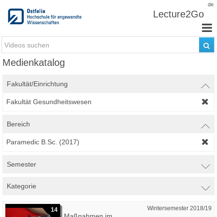
Zum Inhalt wechseln
de
Lecture2Go
Medienkatalog
Fakultät/Einrichtung
Fakultät Gesundheitswesen
Bereich
Paramedic B.Sc. (2017)
Semester
Kategorie
Wintersemester 2018/19
14
Maßnahmen im