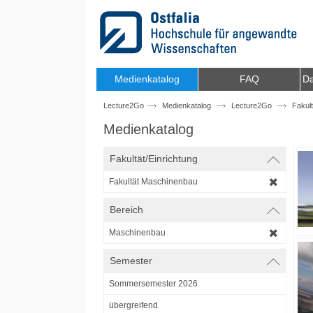
Zum Inhalt wechseln
Medienkatalog
FAQ
Da
Lecture2Go
Medienkatalog
Lecture2Go
Fakul
Medienkatalog
Fakultät/Einrichtung
Fakultät Maschinenbau
Bereich
Maschinenbau
Semester
Sommersemester 2026
übergreifend