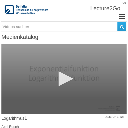
Zum Inhalt wechseln
de
Lecture2Go
Medienkatalog
Aufrufe: 2868
Logarithmus1
Axel Busch