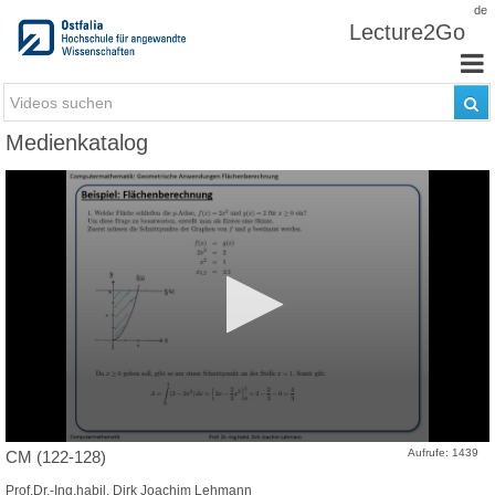
Zum Inhalt wechseln
de
Lecture2Go
Medienkatalog
Aufrufe: 1439
CM (122-128)
Prof.Dr.-Ing.habil. Dirk Joachim Lehmann