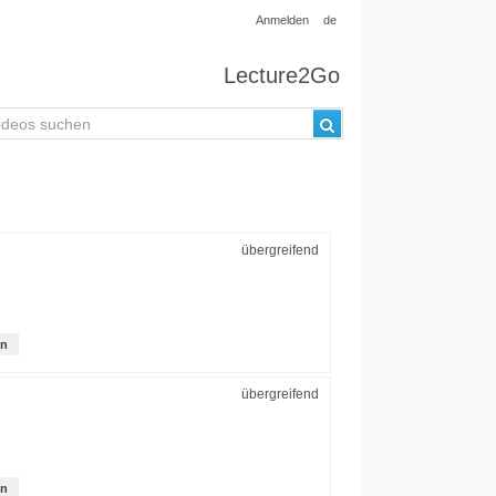
Anmelden
de
Lecture2Go
übergreifend
on
übergreifend
on