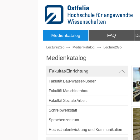
Zum Inhalt wechseln
Medienkatalog
FAQ
Da
Lecture2Go
Medienkatalog
Lecture2Go
Medienkatalog
Fakultät/Einrichtung
Fakultät Bau-Wasser-Boden
Fakultät Maschinenbau
Fakultät Soziale Arbeit
Schreibwerkstatt
Sprachenzentrum
Hochschulentwicklung und Kommunikation