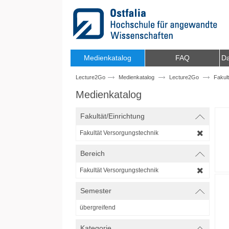
Zum Inhalt wechseln
Medienkatalog
FAQ
Da
Lecture2Go
Medienkatalog
Lecture2Go
Fakul
Medienkatalog
Fakultät/Einrichtung
Fakultät Versorgungstechnik
Bereich
Fakultät Versorgungstechnik
Semester
übergreifend
Kategorie