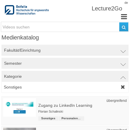
Zum Inhalt wechseln
de
Lecture2Go
Medienkatalog
Fakultät/Einrichtung
Semester
Kategorie
Sonstiges
übergreifend
Zugang zu LinkedIn Learning
Florian Schalinski
Sonstiges
Personalentwicklung, Gesundheitsmanagement und Hochschulsport