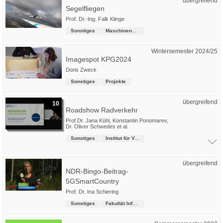
übergreifend
Segelfliegen
Prof. Dr.-Ing. Falk Klinge
Sonstiges
Maschinenbau
Wintersemester 2024/25
Imagespot KPG2024
Doris Zweck
Sonstiges
Projekte
übergreifend
10
Roadshow Radverkehr
Prof.Dr. Jana Kühl
,
Konstantin Ponomarev
,
Dr. Oliver Schwedes
et al.
Sonstiges
Institut für Verkehrsmanagement
übergreifend
NDR-Bingo-Beitrag-
5GSmartCountry
Prof. Dr. Ina Schiering
Sonstiges
Fakultät Informatik