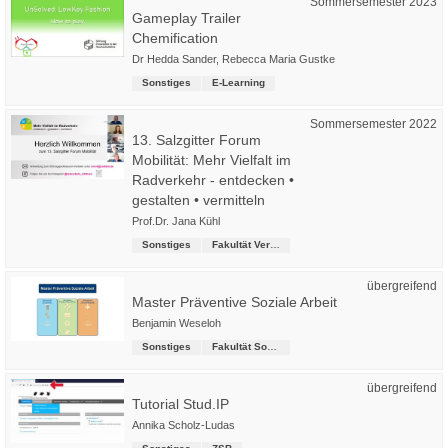
Sommersemester 2023
Gameplay Trailer
Chemification
Dr Hedda Sander
,
Rebecca Maria Gustke
Sonstiges
E-Learning
Sommersemester 2022
13. Salzgitter Forum
Mobilität: Mehr Vielfalt im
Radverkehr - entdecken •
gestalten • vermitteln
Prof.Dr. Jana Kühl
Sonstiges
Fakultät Verkehr-Sport-Tourismus-Medien
übergreifend
Master Präventive Soziale Arbeit
Benjamin Weseloh
Sonstiges
Fakultät Soziale Arbeit
übergreifend
Tutorial Stud.IP
Annika Scholz-Ludas