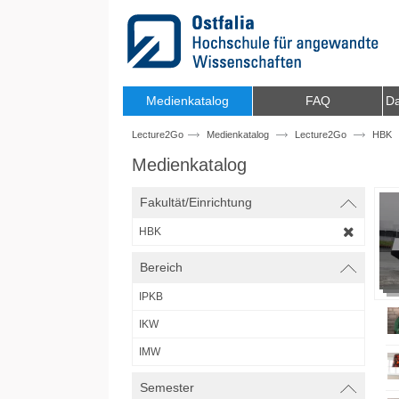
Zum Inhalt wechseln
Medienkatalog
FAQ
Da
Lecture2Go
Medienkatalog
Lecture2Go
HBK
Medienkatalog
Fakultät/Einrichtung
HBK
Bereich
IPKB
IKW
IMW
Semester