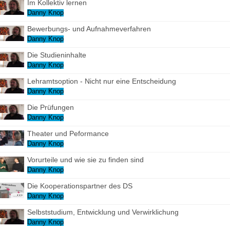
Im Kollektiv lernen
Danny Knop
Bewerbungs- und Aufnahmeverfahren
Danny Knop
Die Studieninhalte
Danny Knop
Lehramtsoption - Nicht nur eine Entscheidung
Danny Knop
Die Prüfungen
Danny Knop
Theater und Peformance
Danny Knop
Vorurteile und wie sie zu finden sind
Danny Knop
Die Kooperationspartner des DS
Danny Knop
Selbststudium, Entwicklung und Verwirklichung
Danny Knop