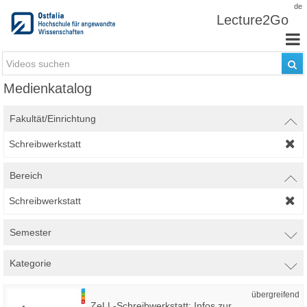
Zum Inhalt wechseln
de
Lecture2Go
Medienkatalog
Fakultät/Einrichtung
Schreibwerkstatt
Bereich
Schreibwerkstatt
Semester
Kategorie
übergreifend
ZeLL-Schreibwerkstatt: Infos zur