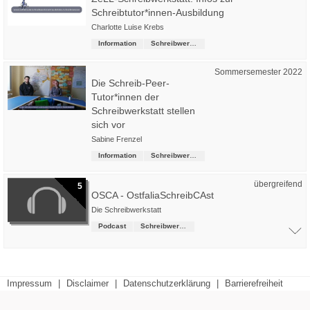
Schreibtutor*innen-Ausbildung
Charlotte Luise Krebs
Information
Schreibwerkstatt
Sommersemester 2022
Die Schreib-Peer-
Tutor*innen der
Schreibwerkstatt stellen
sich vor
Sabine Frenzel
Information
Schreibwerkstatt
übergreifend
5
OSCA - OstfaliaSchreibCAst
Die Schreibwerkstatt
Podcast
Schreibwerkstatt
Impressum
|
Disclaimer
|
Datenschutzerklärung
|
Barrierefreiheit