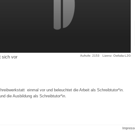
Aufrufe: 2153
Lizenz: Ostfalia-L2G
 sich vor
hreibwerkstatt einmal vor und beleuchtet die Arbeit als Schreibtutor*in.
 die Ausbildung als Schreibtutor*in.
Impres