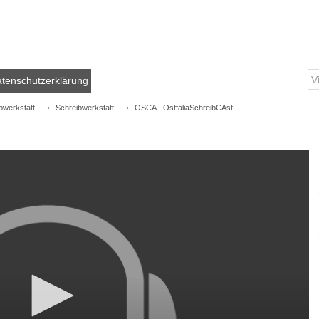
tenschutzerklärung
bwerkstatt
Schreibwerkstatt
OSCA - OstfaliaSchreibCAst