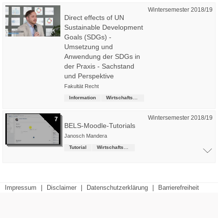
Wintersemester 2018/19
Direct effects of UN
Sustainable Development
Goals (SDGs) -
Umsetzung und
Anwendung der SDGs in
der Praxis - Sachstand
und Perspektive
Fakultät Recht
Information
Wirtschaftsrecht (LL.B.)
Wintersemester 2018/19
7
BELS-Moodle-Tutorials
Janosch Mandera
Tutorial
Wirtschaftsrecht (LL.B.)
Impressum
|
Disclaimer
|
Datenschutzerklärung
|
Barrierefreiheit