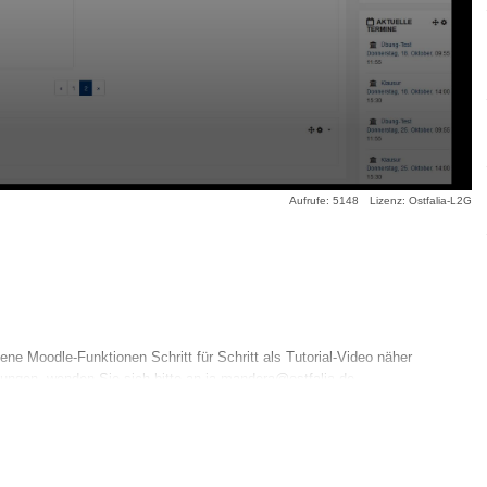
Aufrufe: 5148
Lizenz: Ostfalia-L2G
ne Moodle-Funktionen Schritt für Schritt als Tutorial-Video näher
ungen, wenden Sie sich bitte an ja.mandera@ostfalia.de