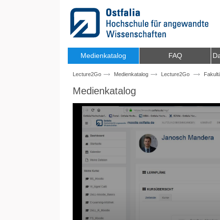
Zum Inhalt wechseln
Medienkatalog
FAQ
Da
Lecture2Go
Medienkatalog
Lecture2Go
Fakult
Medienkatalog