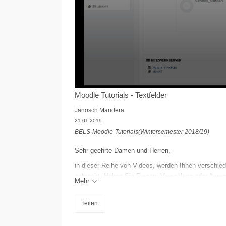
Moodle Tutorials - Textfelder
Janosch Mandera
21.01.2019
BELS-Moodle-Tutorials(Wintersemester 2018/19)
Sehr geehrte Damen und Herren,
in dieser Reihe von Videos, werden Ihnen verschiede
gebracht. Haben Sie Fragen, Vorschläge oder Anreg
Mehr
Viel Erfolg bei der Nutzung von Moodle wünscht,
Teilen
Janosch Mandera