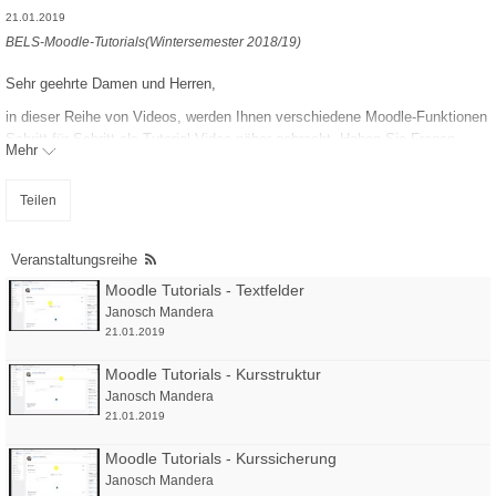
21.01.2019
BELS-Moodle-Tutorials(Wintersemester 2018/19)
Sehr geehrte Damen und Herren,
in dieser Reihe von Videos, werden Ihnen verschiedene Moodle-Funktionen
Schritt für Schritt als Tutorial-Video näher gebracht. Haben Sie Fragen,
Mehr
Vorschläge oder Anregungen, wenden Sie sich bitte an
ja.mandera@ostfalia.de
Teilen
Viel Erfolg bei der Nutzung von Moodle wünscht,
Janosch Mandera
Veranstaltungsreihe
Moodle Tutorials - Textfelder
Janosch Mandera
21.01.2019
Moodle Tutorials - Kursstruktur
Janosch Mandera
21.01.2019
Moodle Tutorials - Kurssicherung
Janosch Mandera