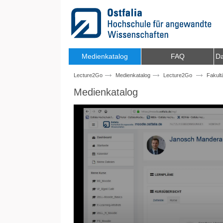
Zum Inhalt wechseln
Medienkatalog
FAQ
Da
Lecture2Go
Medienkatalog
Lecture2Go
Fakult
Medienkatalog