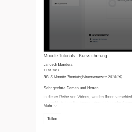
Moodle Tutorials - Kurssicherung
Janosch Mandera
21.01.2019
BELS-Moodle-Tutorials(Wintersemester 2018/19)
Sehr geehrte Damen und Herren,
in dieser Reihe von Videos, werden Ihnen verschiede
gebracht. Haben Sie Fragen, Vorschläge oder Anreg
Mehr
Viel Erfolg bei der Nutzung von Moodle wünscht,
Teilen
Janosch Mandera