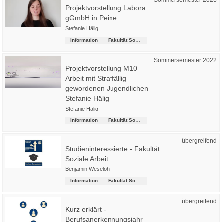
Sommersemester 2023
Projektvorstellung Labora
gGmbH in Peine
Stefanie Hälig
Information
Fakultät Soziale Arbeit
Sommersemester 2022
Projektvorstellung M10
Arbeit mit Straffällig
gewordenen Jugendlichen
Stefanie Hälig
Stefanie Hälig
Information
Fakultät Soziale Arbeit
übergreifend
Studieninteressierte - Fakultät
Soziale Arbeit
Benjamin Weseloh
Information
Fakultät Soziale Arbeit
übergreifend
Kurz erklärt -
Berufsanerkennungsjahr