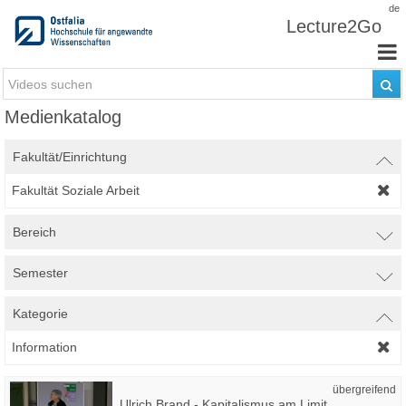
Zum Inhalt wechseln
de
Lecture2Go
Medienkatalog
Fakultät/Einrichtung
Fakultät Soziale Arbeit
Bereich
Semester
Kategorie
Information
übergreifend
Ulrich Brand - Kapitalismus am Limit