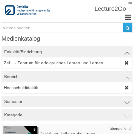
Zum Inhalt wechseln
de
Lecture2Go
Medienkatalog
Fakultät/Einrichtung
ZeLL - Zentrum für erfolgreiches Lehren und Lernen
Bereich
Hochschuldidaktik
Semester
Kategorie
übergreifend
9
Digital und kollaborativ – neue