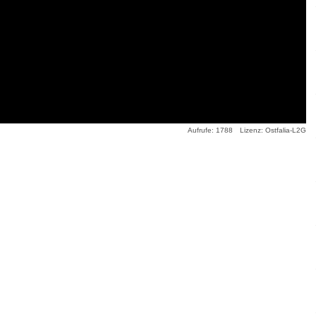
Aufrufe: 1788
Lizenz: Ostfalia-L2G