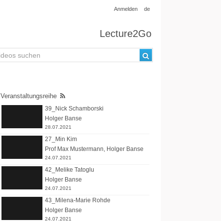
Anmelden
de
Lecture2Go
Veranstaltungsreihe
39_Nick Schamborski
Holger Banse
28.07.2021
27_Min Kim
Prof Max Mustermann
,
Holger Banse
24.07.2021
42_Melike Tatoglu
Holger Banse
24.07.2021
43_Milena-Marie Rohde
Holger Banse
24.07.2021