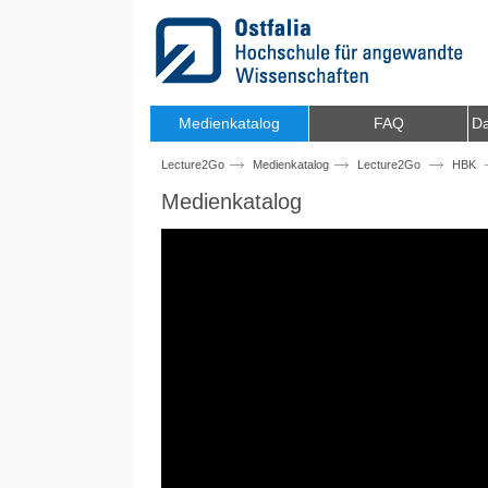
Zum Inhalt wechseln
Medienkatalog
FAQ
Da
Lecture2Go
Medienkatalog
Lecture2Go
HBK
Medienkatalog