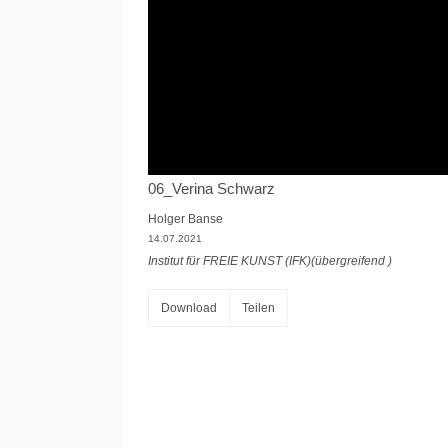
06_Verina Schwarz
Holger Banse
14.07.2021
Institut für FREIE KUNST (IFK)(übergreifend )
Download
Teilen