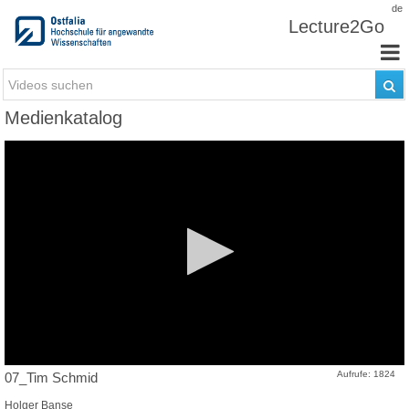
Zum Inhalt wechseln
de
Lecture2Go
Medienkatalog
Aufrufe: 1824
07_Tim Schmid
Holger Banse