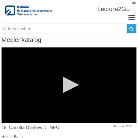
Zum Inhalt wechseln
de
Lecture2Go
Medienkatalog
Aufrufe: 2045
18_Carlotta Drinkewitz_NEU
Holger Banse