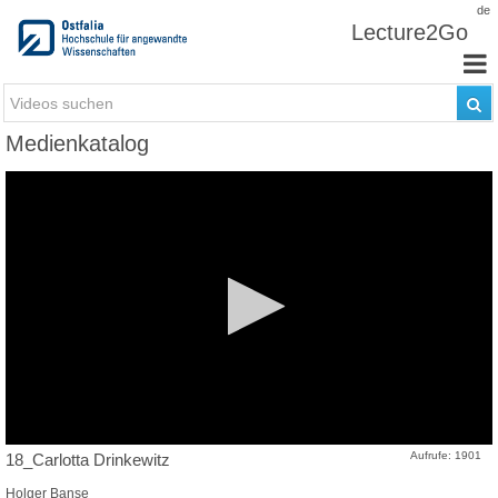
Zum Inhalt wechseln
de
Lecture2Go
Medienkatalog
Aufrufe: 1901
18_Carlotta Drinkewitz
Holger Banse