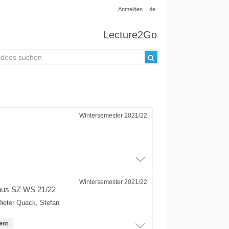
Anmelden
de
Lecture2Go
Wintersemester 2021/22
Wintersemester 2021/22
pus SZ WS 21/22
Dieter Quack
,
Stefan
ent