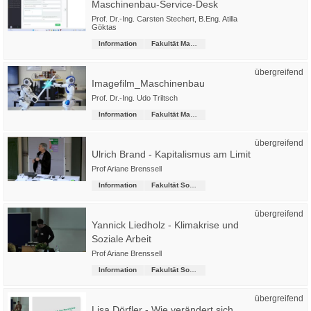
Maschinenbau-Service-Desk
Prof. Dr.-Ing. Carsten Stechert
,
B.Eng. Atilla
Göktas
Information
Fakultät Maschinenbau
übergreifend
Imagefilm_Maschinenbau
Prof. Dr.-Ing. Udo Triltsch
Information
Fakultät Maschinenbau
übergreifend
Ulrich Brand - Kapitalismus am Limit
Prof Ariane Brenssell
Information
Fakultät Soziale Arbeit
übergreifend
Yannick Liedholz - Klimakrise und
Soziale Arbeit
Prof Ariane Brenssell
Information
Fakultät Soziale Arbeit
übergreifend
Lisa Dörfler - Wie verändert sich