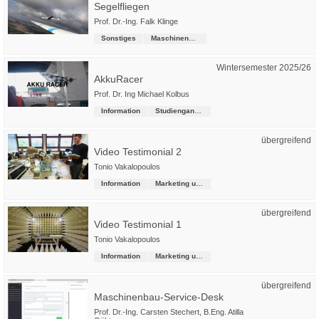
Segelfliegen
Prof. Dr.-Ing. Falk Klinge
Sonstiges
Maschinenbau
Wintersemester 2025/26
AkkuRacer
Prof. Dr. Ing Michael Kolbus
Information
Studiengangsübergreifende Kurse
übergreifend
Video Testimonial 2
Tonio Vakalopoulos
Information
Marketing und Kommunikation
übergreifend
Video Testimonial 1
Tonio Vakalopoulos
Information
Marketing und Kommunikation
übergreifend
Maschinenbau-Service-Desk
Prof. Dr.-Ing. Carsten Stechert
,
B.Eng. Atilla