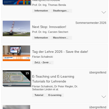
Prof. Dr.-Ing. Thomas Benda
Information
Studiengangsübergreifende Kurse
Sommersemester 2026
Next Stop: Innovation!
Prof. Dr.-Ing. Carsten Stechert
Information
Maschinenbau
Tag der Lehre 2026 - Save the date!
Florian Schalinski
ZeLL - Zentrum für erfolgreiches Lehren und Lernen
übergreifend
15
E-Teaching und E-Learning
Tutorials für Lehrende
Florian Schalinski
,
Dr Peter Riegler
,
Dr.
Sebastian Linden
et al.
Tutorial
E-Learning
übergreifend