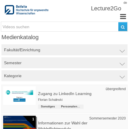
Zum Inhalt wechseln
de
Lecture2Go
Medienkatalog
Fakultät/Einrichtung
Semester
Kategorie
übergreifend
Zugang zu LinkedIn Learning
Florian Schalinski
Sonstiges
Personalentwicklung, Gesundheitsmanagement und Hochschulsport
Sommersemester 2020
1
Informationen zur Wahl der
Wahlpflichtmodule