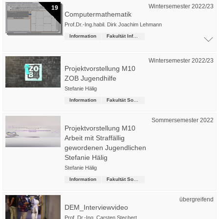
Wintersemester 2022/23
19
Computermathematik
Prof.Dr.-Ing.habil. Dirk Joachim Lehmann
Information
Fakultät Informatik
Wintersemester 2022/23
Projektvorstellung M10
ZOB Jugendhilfe
Stefanie Hälig
Information
Fakultät Soziale Arbeit
Sommersemester 2022
Projektvorstellung M10
Arbeit mit Straffällig
gewordenen Jugendlichen
Stefanie Hälig
Stefanie Hälig
Information
Fakultät Soziale Arbeit
übergreifend
DEM_Interviewvideo
Prof. Dr.-Ing. Carsten Stechert