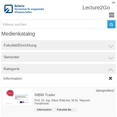
Zum Inhalt wechseln
de
Lecture2Go
Medienkatalog
Fakultät/Einrichtung
Semester
Kategorie
Information
übergreifend
INBW Trailer
Prof. Dr.-Ing. Klaus Röttcher
,
M.Sc. Niayesh
Fendereski
Information
Fakultät Bau-Wasser-Boden