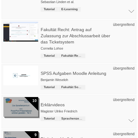
Sebastian Linden
et al.
Tutorial
E-Learning
übergreifend
Fakultät Recht: Antrag auf
Zulassung zur Abschlussarbeit über
das Ticketsystem
Cornelia Lohse
Tutorial
Fakultät Recht
übergreifend
SPSS Aufgaben Moodle Anleitung
Benjamin Weseloh
Tutorial
Fakultät Soziale Arbeit
übergreifend
10
Erklärvideos
Magister Ulrike Friedrich
Tutorial
Sprachenzentrum
übergreifend
9