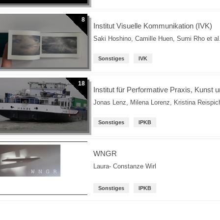
8
Institut Visuelle Kommunikation (IVK)
Saki Hoshino
,
Camille Huen
,
Sumi Rho
et al
Sonstiges
IVK
18
Institut für Performative Praxis, Kunst 
Jonas Lenz
,
Milena Lorenz
,
Kristina Reispic
Sonstiges
IPKB
WNGR
Laura- Constanze Wirl
Sonstiges
IPKB