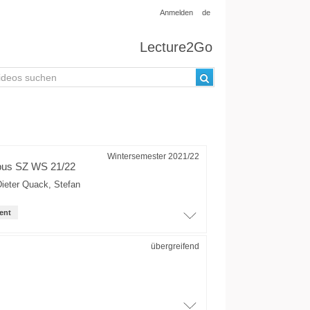
Anmelden
de
Lecture2Go
Wintersemester 2021/22
pus SZ WS 21/22
Dieter Quack
,
Stefan
ent
übergreifend