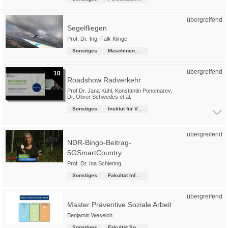
übergreifend
Segelfliegen
Prof. Dr.-Ing. Falk Klinge
Sonstiges
Maschinenbau
übergreifend
10
Roadshow Radverkehr
Prof.Dr. Jana Kühl
,
Konstantin Ponomarev
,
Dr. Oliver Schwedes
et al.
Sonstiges
Institut für Verkehrsmanagement
übergreifend
NDR-Bingo-Beitrag-
5GSmartCountry
Prof. Dr. Ina Schiering
Sonstiges
Fakultät Informatik
übergreifend
Master Präventive Soziale Arbeit
Benjamin Weseloh
Sonstiges
Fakultät Soziale Arbeit