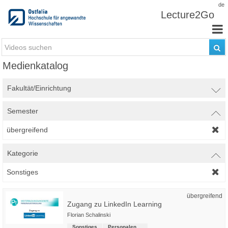
Zum Inhalt wechseln
de
Lecture2Go
Medienkatalog
Fakultät/Einrichtung
Semester
übergreifend
Kategorie
Sonstiges
übergreifend
Zugang zu LinkedIn Learning
Florian Schalinski
Sonstiges
Personalentwicklung, Gesundheitsmanagement und Hochschulsport