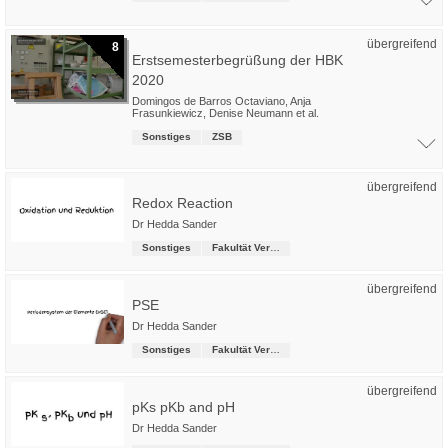
übergreifend
8
Erstsemesterbegrüßung der HBK
2020
Domingos de Barros Octaviano
,
Anja
Frasunkiewicz
,
Denise Neumann
et al.
Sonstiges
ZSB
übergreifend
Redox Reaction
Dr Hedda Sander
Sonstiges
Fakultät Versorgungstechnik
übergreifend
PSE
Dr Hedda Sander
Sonstiges
Fakultät Versorgungstechnik
übergreifend
pKs pKb and pH
Dr Hedda Sander