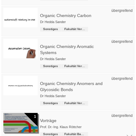
übergreifend
Organic Chemistry Carbon
Dr Hedda Sander
Sonstiges
Fakultät Versorgungstechnik
übergreifend
Organic Chemistry Aromatic
Systems
Dr Hedda Sander
Sonstiges
Fakultät Versorgungstechnik
übergreifend
Organic Chemistry Anomers and
Glycosidic Bonds
Dr Hedda Sander
Sonstiges
Fakultät Versorgungstechnik
übergreifend
1
Vorträge
Prof. Dr.-Ing. Klaus Röttcher
Sonstiges
Fakultät Bau-Wasser-Boden