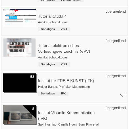
übergreifend
Tutorial Stud.IP
Annika Scholz-Ludas
Sonstiges
ZSB
übergreifend
Tutorial elektronisches
Vorlesungsverzeichnis (eVV)
Annika Scholz-Ludas
Sonstiges
ZSB
übergreifend
53
Institut für FREIE KUNST (IFK)
Holger Banse
,
Prof Max Mustermann
Sonstiges
IFK
übergreifend
8
Institut Visuelle Kommunikation
(IVK)
Saki Hoshino
,
Camille Huen
,
Sumi Rho
et al.