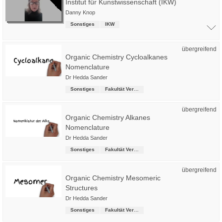
Institut für Kunstwissenschaft (IKW)
Danny Knop
Sonstiges
IKW
übergreifend
Organic Chemistry Cycloalkanes
Nomenclature
Dr Hedda Sander
Sonstiges
Fakultät Versorgungstechnik
übergreifend
Organic Chemistry Alkanes
Nomenclature
Dr Hedda Sander
Sonstiges
Fakultät Versorgungstechnik
übergreifend
Organic Chemistry Mesomeric
Structures
Dr Hedda Sander
Sonstiges
Fakultät Versorgungstechnik