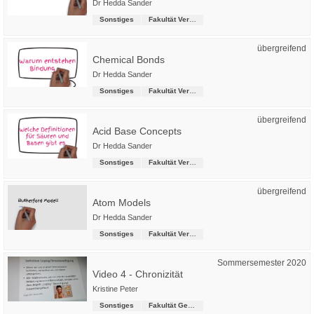
Dr Hedda Sander
Sonstiges
Fakultät Versorgungstechnik
übergreifend
Chemical Bonds
Dr Hedda Sander
Sonstiges
Fakultät Versorgungstechnik
übergreifend
Acid Base Concepts
Dr Hedda Sander
Sonstiges
Fakultät Versorgungstechnik
übergreifend
Atom Models
Dr Hedda Sander
Sonstiges
Fakultät Versorgungstechnik
Sommersemester 2020
Video 4 - Chronizität
Kristine Peter
Sonstiges
Fakultät Gesundheitswesen