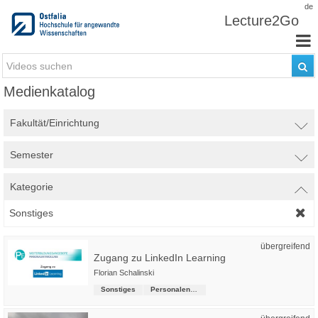
Zum Inhalt wechseln
de
Lecture2Go
Medienkatalog
Fakultät/Einrichtung
Semester
Kategorie
Sonstiges
übergreifend
Zugang zu LinkedIn Learning
Florian Schalinski
Sonstiges
Personalentwicklung, Gesundheitsmanagement und Hochschulsport