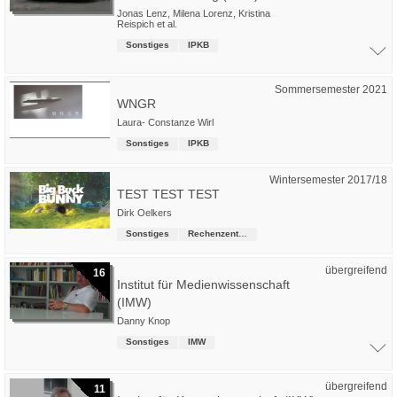
Jonas Lenz
,
Milena Lorenz
,
Kristina
Reispich
et al.
Sonstiges
IPKB
Sommersemester 2021
WNGR
Laura- Constanze Wirl
Sonstiges
IPKB
Wintersemester 2017/18
TEST TEST TEST
Dirk Oelkers
Sonstiges
Rechenzentrum
übergreifend
16
Institut für Medienwissenschaft
(IMW)
Danny Knop
Sonstiges
IMW
übergreifend
11