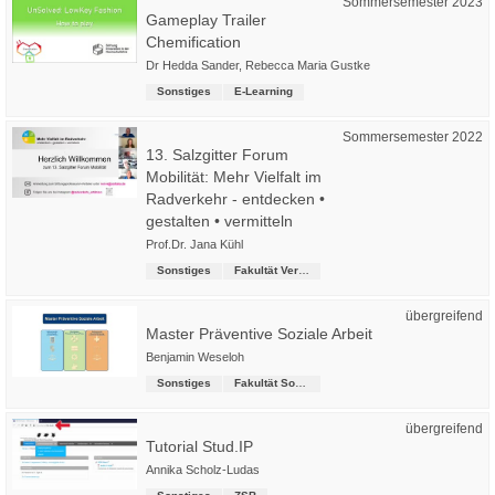
Sommersemester 2023
Gameplay Trailer
Chemification
Dr Hedda Sander
,
Rebecca Maria Gustke
Sonstiges
E-Learning
Sommersemester 2022
13. Salzgitter Forum
Mobilität: Mehr Vielfalt im
Radverkehr - entdecken •
gestalten • vermitteln
Prof.Dr. Jana Kühl
Sonstiges
Fakultät Verkehr-Sport-Tourismus-Medien
übergreifend
Master Präventive Soziale Arbeit
Benjamin Weseloh
Sonstiges
Fakultät Soziale Arbeit
übergreifend
Tutorial Stud.IP
Annika Scholz-Ludas