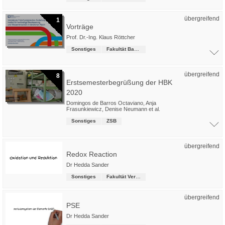
übergreifend
1
Vorträge
Prof. Dr.-Ing. Klaus Röttcher
Sonstiges
Fakultät Bau-Wasser-Boden
übergreifend
8
Erstsemesterbegrüßung der HBK
2020
Domingos de Barros Octaviano
,
Anja
Frasunkiewicz
,
Denise Neumann
et al.
Sonstiges
ZSB
übergreifend
Redox Reaction
Dr Hedda Sander
Sonstiges
Fakultät Versorgungstechnik
übergreifend
PSE
Dr Hedda Sander