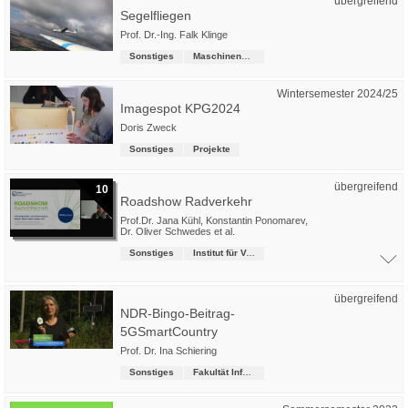
übergreifend
Segelfliegen
Prof. Dr.-Ing. Falk Klinge
Sonstiges
Maschinenbau
Wintersemester 2024/25
Imagespot KPG2024
Doris Zweck
Sonstiges
Projekte
übergreifend
10
Roadshow Radverkehr
Prof.Dr. Jana Kühl
,
Konstantin Ponomarev
,
Dr. Oliver Schwedes
et al.
Sonstiges
Institut für Verkehrsmanagement
übergreifend
NDR-Bingo-Beitrag-
5GSmartCountry
Prof. Dr. Ina Schiering
Sonstiges
Fakultät Informatik