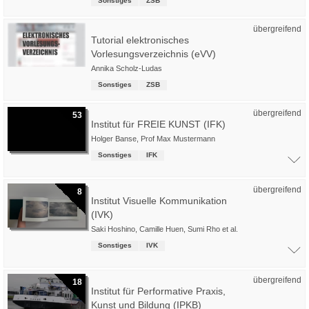
Sonstiges
ZSB
übergreifend
Tutorial elektronisches
Vorlesungsverzeichnis (eVV)
Annika Scholz-Ludas
Sonstiges
ZSB
übergreifend
53
Institut für FREIE KUNST (IFK)
Holger Banse
,
Prof Max Mustermann
Sonstiges
IFK
übergreifend
8
Institut Visuelle Kommunikation
(IVK)
Saki Hoshino
,
Camille Huen
,
Sumi Rho
et al.
Sonstiges
IVK
übergreifend
18
Institut für Performative Praxis,
Kunst und Bildung (IPKB)