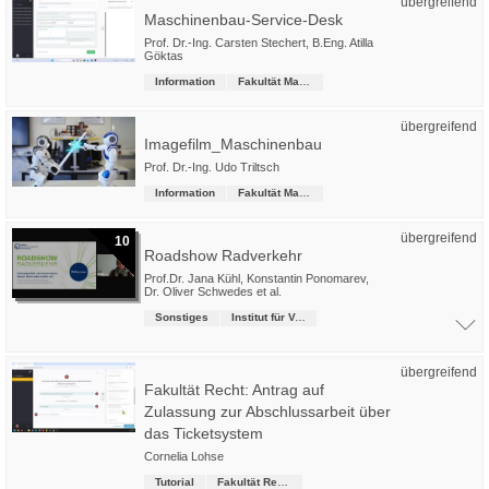
übergreifend
Maschinenbau-Service-Desk
Prof. Dr.-Ing. Carsten Stechert
,
B.Eng. Atilla
Göktas
Information
Fakultät Maschinenbau
übergreifend
Imagefilm_Maschinenbau
Prof. Dr.-Ing. Udo Triltsch
Information
Fakultät Maschinenbau
übergreifend
10
Roadshow Radverkehr
Prof.Dr. Jana Kühl
,
Konstantin Ponomarev
,
Dr. Oliver Schwedes
et al.
Sonstiges
Institut für Verkehrsmanagement
übergreifend
Fakultät Recht: Antrag auf
Zulassung zur Abschlussarbeit über
das Ticketsystem
Cornelia Lohse
Tutorial
Fakultät Recht