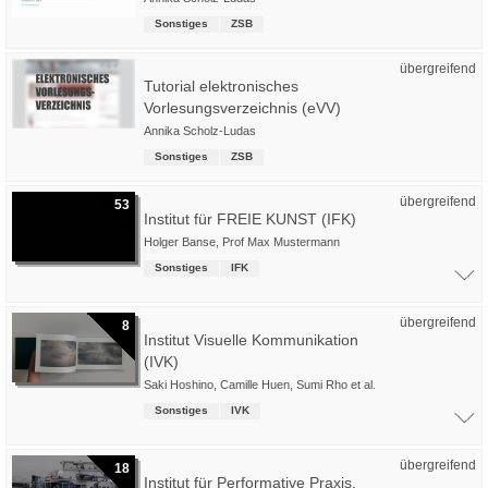
Sonstiges
ZSB
übergreifend
Tutorial elektronisches
Vorlesungsverzeichnis (eVV)
Annika Scholz-Ludas
Sonstiges
ZSB
übergreifend
53
Institut für FREIE KUNST (IFK)
Holger Banse
,
Prof Max Mustermann
Sonstiges
IFK
übergreifend
8
Institut Visuelle Kommunikation
(IVK)
Saki Hoshino
,
Camille Huen
,
Sumi Rho
et al.
Sonstiges
IVK
übergreifend
18
Institut für Performative Praxis,