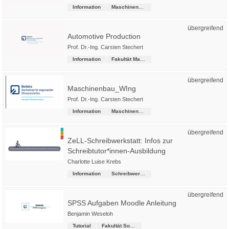
Information
Maschinenbau
übergreifend
Automotive Production
Prof. Dr.-Ing. Carsten Stechert
Information
Fakultät Maschinenbau
übergreifend
Maschinenbau_WIng
Prof. Dr.-Ing. Carsten Stechert
Information
Maschinenbau
übergreifend
ZeLL-Schreibwerkstatt: Infos zur
Schreibtutor*innen-Ausbildung
Charlotte Luise Krebs
Information
Schreibwerkstatt
übergreifend
SPSS Aufgaben Moodle Anleitung
Benjamin Weseloh
Tutorial
Fakultät Soziale Arbeit