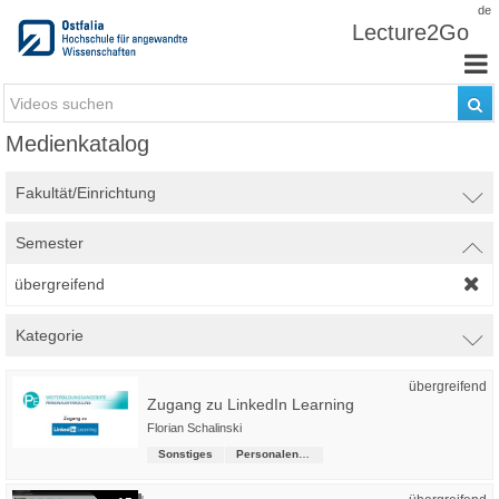
Zum Inhalt wechseln
de
Lecture2Go
Medienkatalog
Fakultät/Einrichtung
Semester
übergreifend
Kategorie
übergreifend
Zugang zu LinkedIn Learning
Florian Schalinski
Sonstiges
Personalentwicklung, Gesundheitsmanagement und Hochschulsport