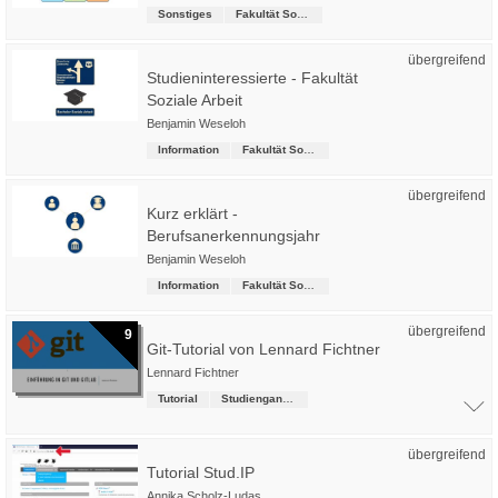
Sonstiges
Fakultät Soziale Arbeit
übergreifend
Studieninteressierte - Fakultät
Soziale Arbeit
Benjamin Weseloh
Information
Fakultät Soziale Arbeit
übergreifend
Kurz erklärt -
Berufsanerkennungsjahr
Benjamin Weseloh
Information
Fakultät Soziale Arbeit
übergreifend
9
Git-Tutorial von Lennard Fichtner
Lennard Fichtner
Tutorial
Studiengangsübergreifende Kurse
übergreifend
Tutorial Stud.IP
Annika Scholz-Ludas