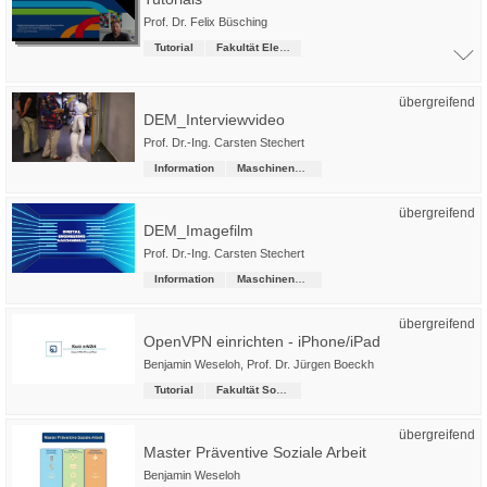
Prof. Dr. Felix Büsching
Tutorial
Fakultät Elektro- und Informationstechnik
übergreifend
DEM_Interviewvideo
Prof. Dr.-Ing. Carsten Stechert
Information
Maschinenbau
übergreifend
DEM_Imagefilm
Prof. Dr.-Ing. Carsten Stechert
Information
Maschinenbau
übergreifend
OpenVPN einrichten - iPhone/iPad
Benjamin Weseloh
,
Prof. Dr. Jürgen Boeckh
Tutorial
Fakultät Soziale Arbeit
übergreifend
Master Präventive Soziale Arbeit
Benjamin Weseloh