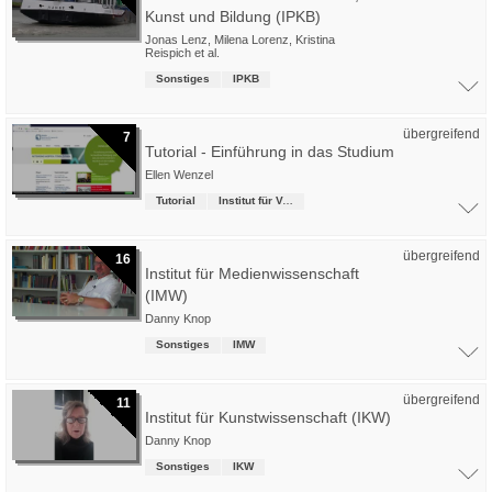
Kunst und Bildung (IPKB)
Jonas Lenz
,
Milena Lorenz
,
Kristina
Reispich
et al.
Sonstiges
IPKB
übergreifend
7
Tutorial - Einführung in das Studium
Ellen Wenzel
Tutorial
Institut für Verkehrsmanagement
übergreifend
16
Institut für Medienwissenschaft
(IMW)
Danny Knop
Sonstiges
IMW
übergreifend
11
Institut für Kunstwissenschaft (IKW)
Danny Knop
Sonstiges
IKW