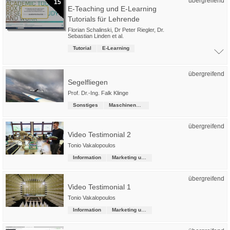
übergreifend
15
E-Teaching und E-Learning
Tutorials für Lehrende
Florian Schalinski
,
Dr Peter Riegler
,
Dr.
Sebastian Linden
et al.
Tutorial
E-Learning
übergreifend
Segelfliegen
Prof. Dr.-Ing. Falk Klinge
Sonstiges
Maschinenbau
übergreifend
Video Testimonial 2
Tonio Vakalopoulos
Information
Marketing und Kommunikation
übergreifend
Video Testimonial 1
Tonio Vakalopoulos
Information
Marketing und Kommunikation