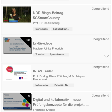
übergreifend
NDR-Bingo-Beitrag-
5GSmartCountry
Prof. Dr. Ina Schiering
Sonstiges
Fakultät Informatik
übergreifend
10
Erklärvideos
Magister Ulrike Friedrich
Tutorial
Sprachenzentrum
übergreifend
INBW Trailer
Prof. Dr.-Ing. Klaus Röttcher
,
M.Sc. Niayesh
Fendereski
Information
Fakultät Bau-Wasser-Boden
übergreifend
9
Digital und kollaborativ – neue
Prüfungskonzepte für die projekt-...
Franziska Krause